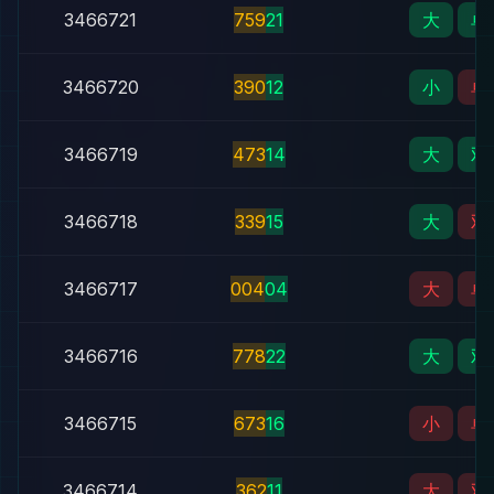
3466721
7
5
9
21
大
单
3466720
3
9
0
12
小
单
3466719
4
7
3
14
大
双
3466718
3
3
9
15
大
双
3466717
0
0
4
04
大
单
3466716
7
7
8
22
大
双
3466715
6
7
3
16
小
单
3466714
3
6
2
11
大
双