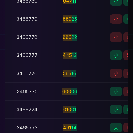
3466780
0
4
7
11
小
单
3466779
8
8
9
25
小
单
3466778
8
8
6
22
小
单
3466777
4
4
5
13
小
双
3466776
5
6
5
16
小
单
3466775
6
0
0
06
小
单
3466774
0
1
0
01
小
单
3466773
4
9
1
14
大
单