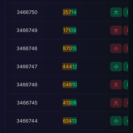
3466750
2
5
7
14
大
双
3466749
1
7
1
09
大
双
3466748
8
7
0
15
小
双
3466747
4
4
4
12
小
双
3466746
0
4
6
10
大
双
3466745
4
1
3
08
大
单
3466744
6
3
4
13
小
单