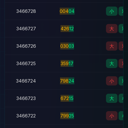
3466728
0
0
4
04
小
双
3466727
4
2
6
12
大
双
3466726
0
3
0
03
大
双
3466725
3
5
9
17
大
双
3466724
7
9
8
24
小
双
3466723
6
7
2
15
大
单
3466722
7
9
9
25
小
单