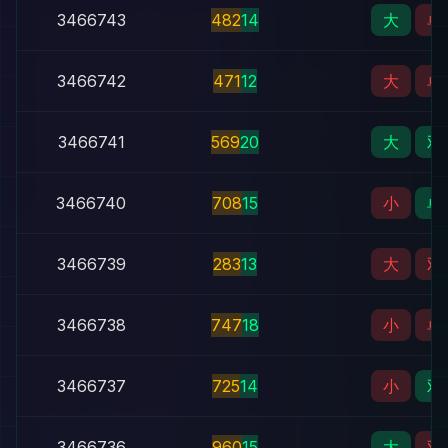
3466743
4
8
2
14
大
单
3466742
4
7
1
12
大
单
3466741
5
6
9
20
大
双
3466740
7
0
8
15
小
单
3466739
2
8
3
13
大
双
3466738
7
4
7
18
小
单
3466737
7
2
5
14
小
双
3466736
9
6
0
15
大
双