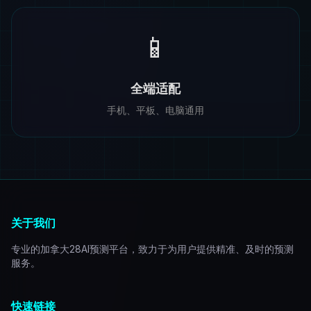
📱
全端适配
手机、平板、电脑通用
关于我们
专业的加拿大28AI预测平台，致力于为用户提供精准、及时的预测
服务。
快速链接