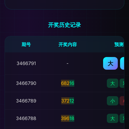
开奖历史记录
期号
开奖内容
预测
大
3466791
-
3466790
6
8
2
16
大
双
3466789
3
7
2
12
小
单
3466788
3
9
6
18
大
双