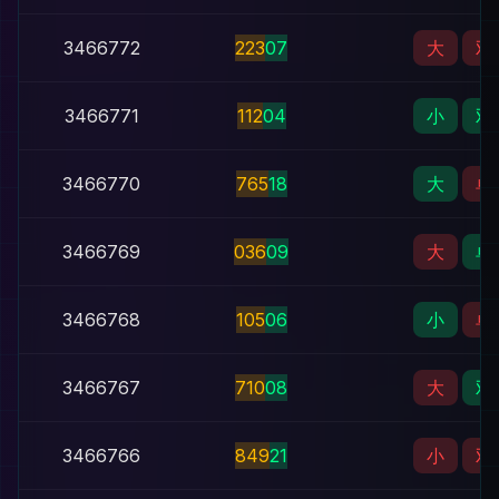
3466772
2
2
3
07
大
双
3466771
1
1
2
04
小
双
3466770
7
6
5
18
大
单
3466769
0
3
6
09
大
单
3466768
1
0
5
06
小
单
3466767
7
1
0
08
大
双
3466766
8
4
9
21
小
双