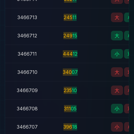
3466713
2
4
5
11
大
单
3466712
2
4
9
15
大
单
3466711
4
4
4
12
小
双
3466710
3
4
0
07
大
双
3466709
2
3
5
10
大
单
3466708
3
1
1
05
小
双
3466707
3
9
6
18
小
单