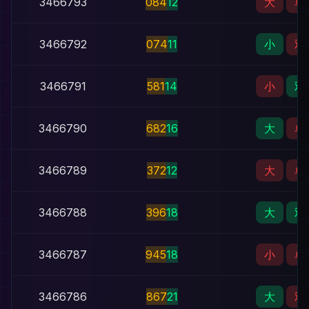
3466793
0
8
4
12
大
单
3466792
0
7
4
11
小
双
3466791
5
8
1
14
小
双
3466790
6
8
2
16
大
单
3466789
3
7
2
12
大
单
3466788
3
9
6
18
大
双
3466787
9
4
5
18
小
单
3466786
8
6
7
21
大
双