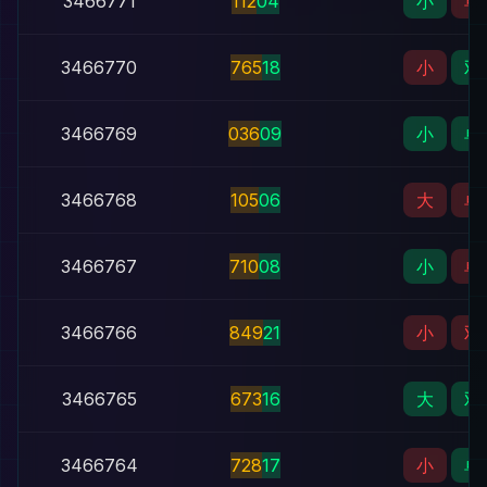
3466771
1
1
2
04
小
单
3466770
7
6
5
18
小
双
3466769
0
3
6
09
小
单
3466768
1
0
5
06
大
单
3466767
7
1
0
08
小
单
3466766
8
4
9
21
小
双
3466765
6
7
3
16
大
双
3466764
7
2
8
17
小
单