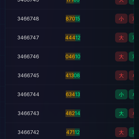
3466748
8
7
0
15
小
双
3466747
4
4
4
12
大
双
3466746
0
4
6
10
大
双
3466745
4
1
3
08
大
单
3466744
6
3
4
13
小
单
3466743
4
8
2
14
大
单
3466742
4
7
1
12
大
双