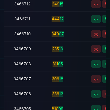
3466712
2
4
9
15
小
双
3466711
4
4
4
12
小
双
3466710
3
4
0
07
大
双
3466709
2
3
5
10
大
双
3466708
3
1
1
05
小
单
3466707
3
9
6
18
小
双
3466706
3
3
6
12
小
单
3466705
8
1
0
09
小
双