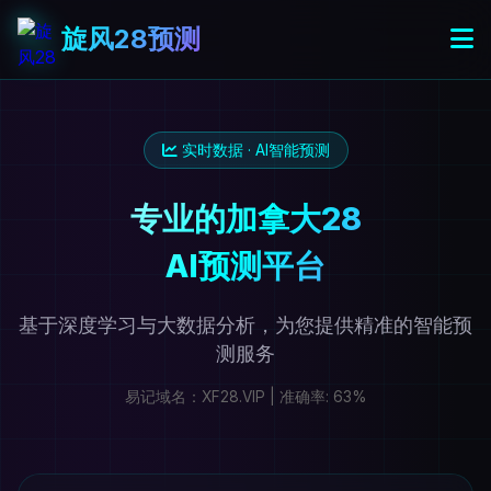
旋风28预测
实时数据 · AI智能预测
专业的加拿大28
AI预测平台
基于深度学习与大数据分析，为您提供精准的智能预
测服务
易记域名：XF28.VIP | 准确率: 63%