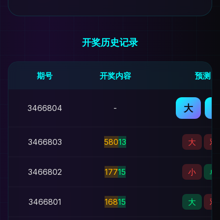
开奖历史记录
期号
开奖内容
预测
大
3466804
-
3466803
5
8
0
13
大
双
3466802
1
7
7
15
小
单
3466801
1
6
8
15
大
双