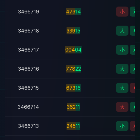
3466719
4
7
3
14
小
双
3466718
3
3
9
15
大
单
3466717
0
0
4
04
小
双
3466716
7
7
8
22
大
双
3466715
6
7
3
16
大
单
3466714
3
6
2
11
大
单
3466713
2
4
5
11
小
双