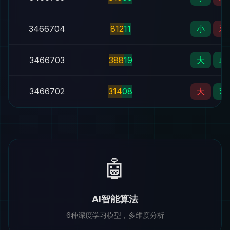
3466704
8
1
2
11
小
双
3466703
3
8
8
19
大
单
3466702
3
1
4
08
大
双
🤖
AI智能算法
6种深度学习模型，多维度分析