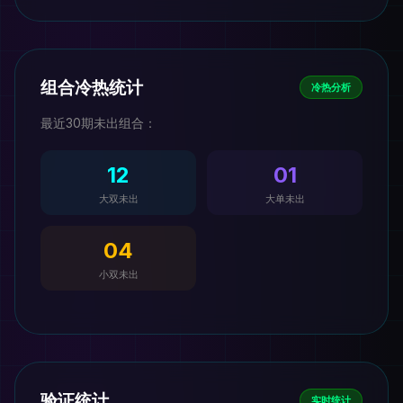
组合冷热统计
冷热分析
最近30期未出组合：
12
01
大双未出
大单未出
04
小双未出
验证统计
实时统计