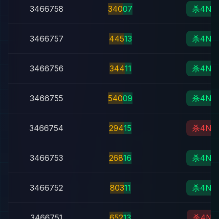
3466758
3
4
0
07
杀4N2
3466757
4
4
5
13
杀4N0
3466756
3
4
4
11
杀4N0
3466755
5
4
0
09
杀4N2
3466754
2
9
4
15
杀4N3
3466753
2
6
8
16
杀4N3
3466752
8
0
3
11
杀4N0
3466751
6
5
2
13
杀4N1