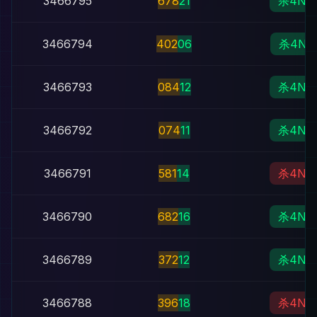
3466795
6
7
8
21
杀4N0
3466794
4
0
2
06
杀4N1
3466793
0
8
4
12
杀4N3
3466792
0
7
4
11
杀4N2
3466791
5
8
1
14
杀4N2
3466790
6
8
2
16
杀4N3
3466789
3
7
2
12
杀4N3
3466788
3
9
6
18
杀4N2