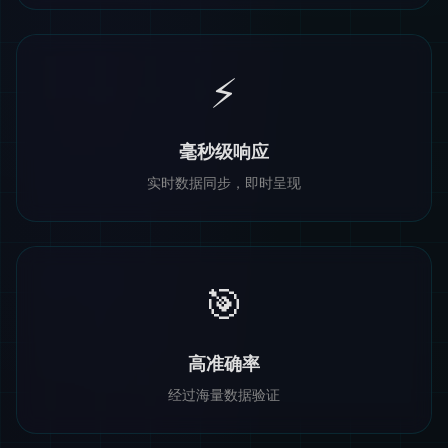
⚡
毫秒级响应
实时数据同步，即时呈现
🎯
高准确率
经过海量数据验证