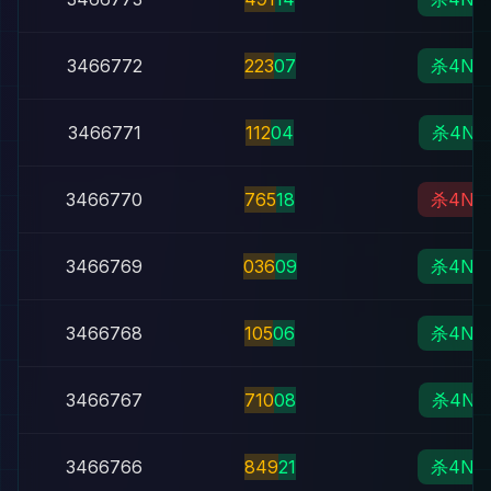
3466772
2
2
3
07
杀4N2
3466771
1
1
2
04
杀4N1
3466770
7
6
5
18
杀4N2
3466769
0
3
6
09
杀4N3
3466768
1
0
5
06
杀4N3
3466767
7
1
0
08
杀4N1
3466766
8
4
9
21
杀4N2