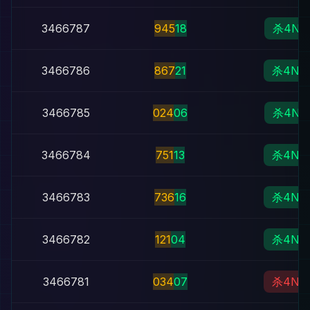
3466787
9
4
5
18
杀4N1
3466786
8
6
7
21
杀4N2
3466785
0
2
4
06
杀4N1
3466784
7
5
1
13
杀4N0
3466783
7
3
6
16
杀4N2
3466782
1
2
1
04
杀4N3
3466781
0
3
4
07
杀4N3