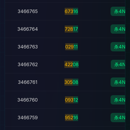
3466765
6
7
3
16
杀4N2
3466764
7
2
8
17
杀4N3
3466763
0
2
9
11
杀4N0
3466762
4
2
2
08
杀4N1
3466761
3
0
5
08
杀4N3
3466760
0
9
3
12
杀4N3
3466759
9
5
2
16
杀4N2