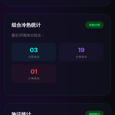
组合冷热统计
冷热分析
最近30期未出组合：
03
19
大双未出
大单未出
01
小单未出
验证统计
实时统计