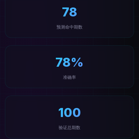
78
预测命中期数
78%
准确率
100
验证总期数