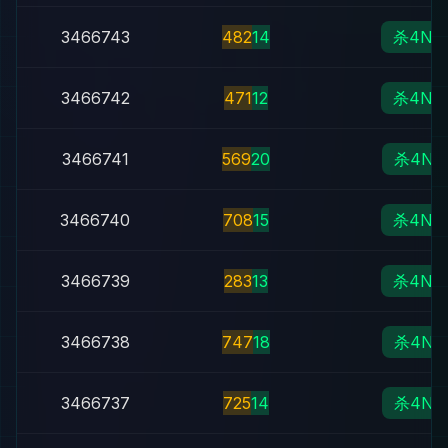
3466743
4
8
2
14
杀4N3
3466742
4
7
1
12
杀4N2
3466741
5
6
9
20
杀4N1
3466740
7
0
8
15
杀4N0
3466739
2
8
3
13
杀4N3
3466738
7
4
7
18
杀4N1
3466737
7
2
5
14
杀4N1