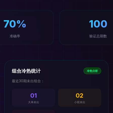
70%
100
准确率
验证总期数
组合冷热统计
冷热分析
最近30期未出组合：
01
02
大单未出
小双未出