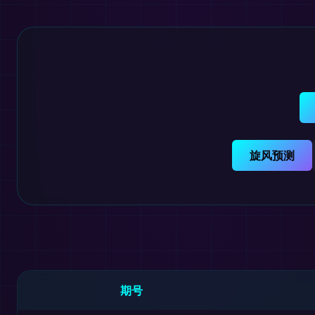
旋风预测
期号