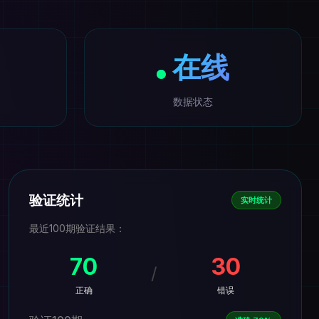
在线
数据状态
验证统计
实时统计
最近100期验证结果：
70
30
/
正确
错误