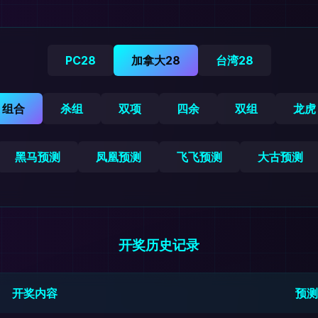
PC28
加拿大28
台湾28
组合
杀组
双项
四余
双组
龙虎
黑马预测
凤凰预测
飞飞预测
大古预测
开奖历史记录
开奖内容
预测