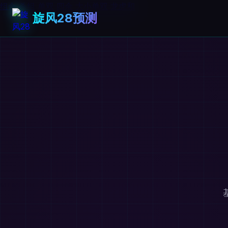
组合
杀组
单双
四余
大小单双
龙虎和
旋风28预测