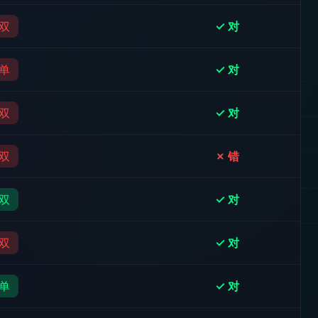
双
✓ 对
单
✓ 对
双
✓ 对
双
✗ 错
双
✓ 对
双
✓ 对
单
✓ 对