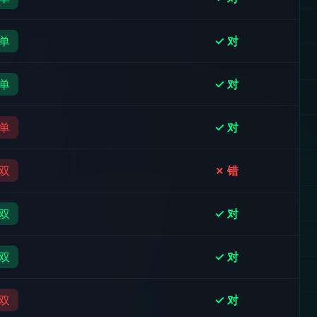
单
✓ 对
单
✓ 对
单
✓ 对
双
✗ 错
双
✓ 对
双
✓ 对
双
✓ 对