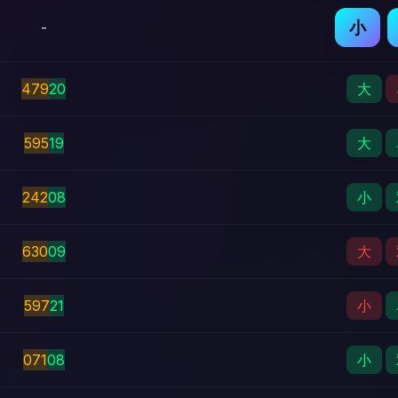
小
-
4
7
9
20
大
5
9
5
19
大
2
4
2
08
小
6
3
0
09
大
5
9
7
21
小
0
7
1
08
小