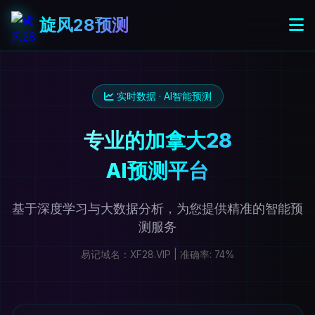
旋风28预测
实时数据 · AI智能预测
专业的加拿大28
AI预测平台
基于深度学习与大数据分析，为您提供精准的智能预
测服务
易记域名：XF28.VIP | 准确率: 74%