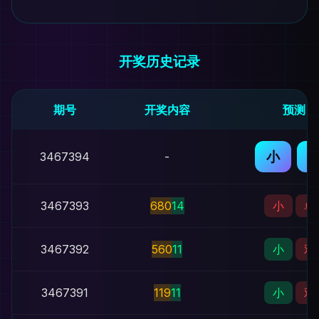
开奖历史记录
期号
开奖内容
预测
小
3467394
-
3467393
6
8
0
14
小
单
3467392
5
6
0
11
小
双
3467391
1
1
9
11
小
双