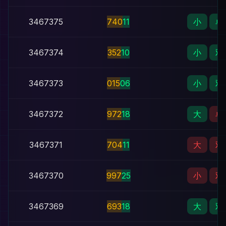
3467375
7
4
0
11
小
单
3467374
3
5
2
10
小
双
3467373
0
1
5
06
小
双
3467372
9
7
2
18
大
单
3467371
7
0
4
11
大
双
3467370
9
9
7
25
小
双
3467369
6
9
3
18
大
双