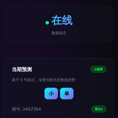
在线
数据状态
当期预测
AI推荐
基于 6 号算法，深度分析历史数据趋势
小
单
期号: 3467394
算法6