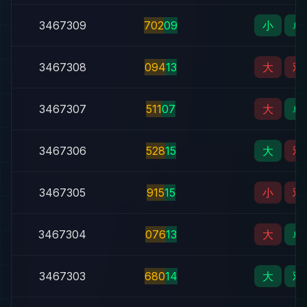
3467309
7
0
2
09
小
单
3467308
0
9
4
13
大
双
3467307
5
1
1
07
大
单
3467306
5
2
8
15
大
双
3467305
9
1
5
15
小
双
3467304
0
7
6
13
大
单
3467303
6
8
0
14
大
双