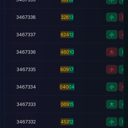
3467338
3
2
8
13
小
双
3467337
6
2
4
12
小
单
3467336
4
6
0
10
大
双
3467335
8
0
9
17
小
单
3467334
0
4
0
04
小
单
3467333
0
6
9
15
大
单
3467332
4
5
3
12
小
双