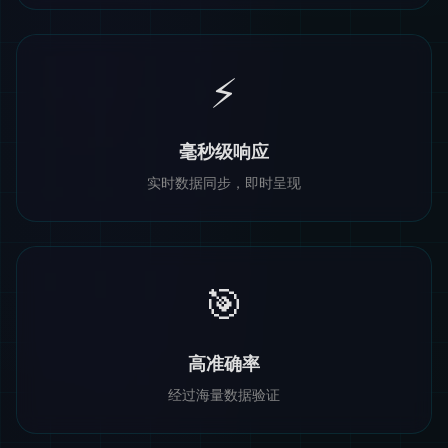
⚡
毫秒级响应
实时数据同步，即时呈现
🎯
高准确率
经过海量数据验证