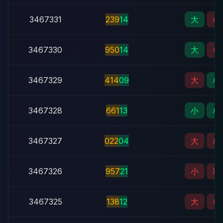
3467331
2
3
9
14
大
单
3467330
9
5
0
14
大
单
3467329
4
1
4
09
大
单
3467328
6
6
1
13
小
单
3467327
0
2
2
04
大
单
3467326
9
5
7
21
小
双
3467325
1
3
8
12
大
单