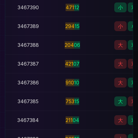
3467390
4
7
1
12
小
双
3467389
2
9
4
15
小
单
3467388
2
0
4
06
大
双
3467387
4
2
1
07
大
双
3467386
9
1
0
10
大
双
3467385
7
5
3
15
大
双
3467384
2
1
1
04
大
双