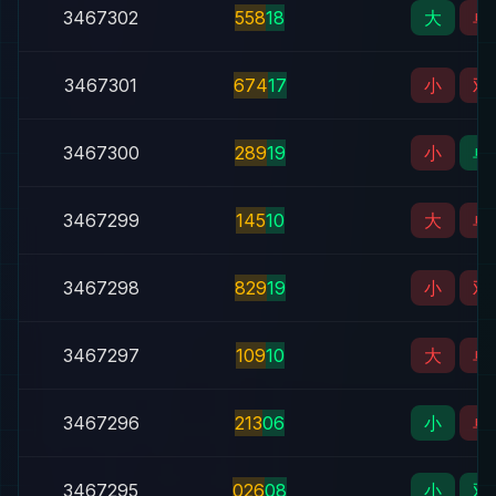
3467302
5
5
8
18
大
单
3467301
6
7
4
17
小
双
3467300
2
8
9
19
小
单
3467299
1
4
5
10
大
单
3467298
8
2
9
19
小
双
3467297
1
0
9
10
大
单
3467296
2
1
3
06
小
单
3467295
0
2
6
08
小
双