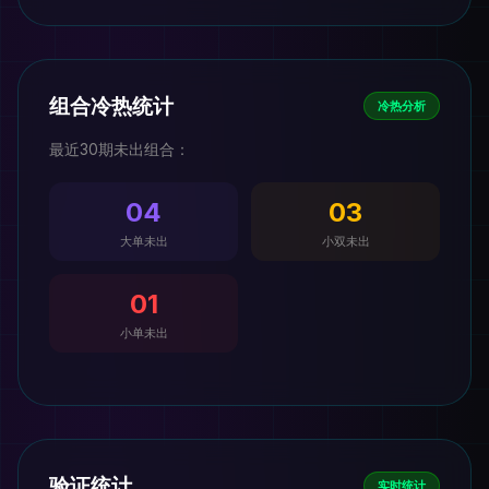
组合冷热统计
冷热分析
最近30期未出组合：
04
03
大单未出
小双未出
01
小单未出
验证统计
实时统计