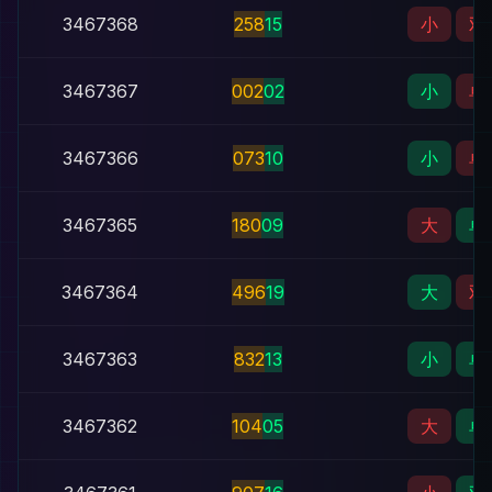
3467368
2
5
8
15
小
双
3467367
0
0
2
02
小
单
3467366
0
7
3
10
小
单
3467365
1
8
0
09
大
单
3467364
4
9
6
19
大
双
3467363
8
3
2
13
小
单
3467362
1
0
4
05
大
单