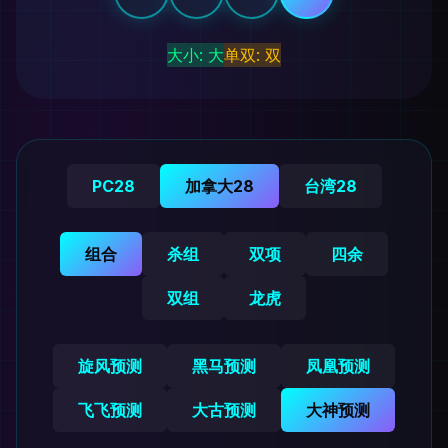
大小: 大
单双: 双
PC28
加拿大28
台湾28
组合
杀组
双项
四余
双组
龙虎
旋风预测
黑马预测
凤凰预测
飞飞预测
大古预测
大神预测