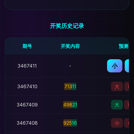
开奖历史记录
期号
开奖内容
预测
小
3467411
-
3467410
7
1
3
11
大
双
3467409
4
9
8
21
大
双
3467408
9
2
5
16
小
单