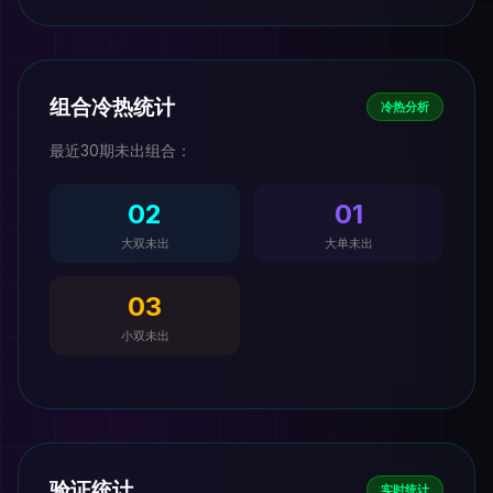
组合冷热统计
冷热分析
最近30期未出组合：
02
01
大双未出
大单未出
03
小双未出
验证统计
实时统计