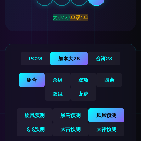
大小: 小
单双: 单
PC28
加拿大28
台湾28
组合
杀组
双项
四余
双组
龙虎
旋风预测
黑马预测
凤凰预测
飞飞预测
大古预测
大神预测