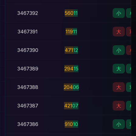
3467392
5
6
0
11
小
单
3467391
1
1
9
11
大
双
3467390
4
7
1
12
小
单
3467389
2
9
4
15
大
单
3467388
2
0
4
06
大
双
3467387
4
2
1
07
大
单
3467386
9
1
0
10
小
双