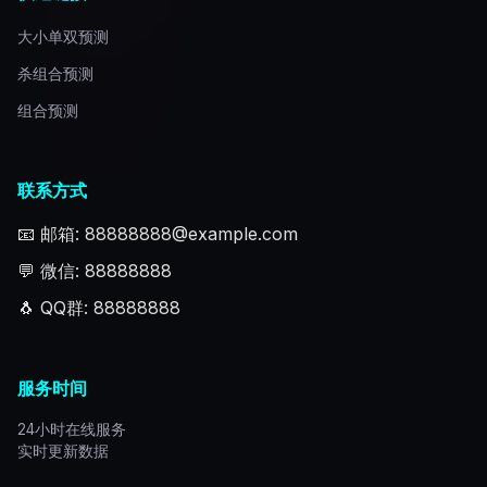
大小单双预测
杀组合预测
组合预测
联系方式
📧 邮箱: 88888888@example.com
💬 微信: 88888888
🐧 QQ群: 88888888
服务时间
24小时在线服务
实时更新数据