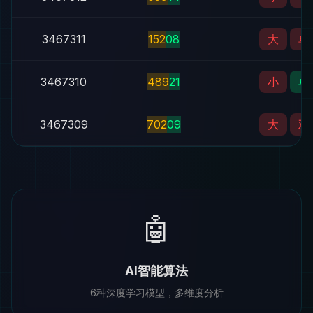
3467311
1
5
2
08
大
单
3467310
4
8
9
21
小
单
3467309
7
0
2
09
大
双
🤖
AI智能算法
6种深度学习模型，多维度分析