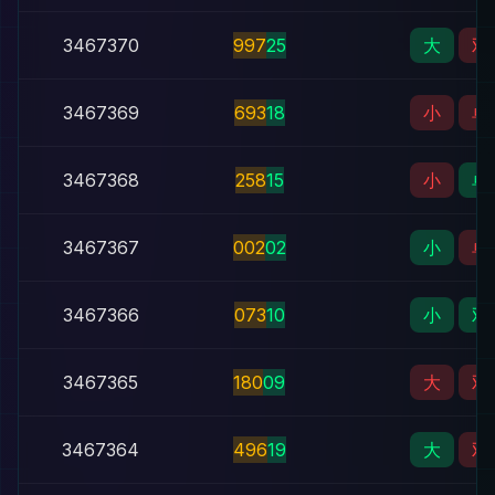
3467370
9
9
7
25
大
双
3467369
6
9
3
18
小
单
3467368
2
5
8
15
小
单
3467367
0
0
2
02
小
单
3467366
0
7
3
10
小
双
3467365
1
8
0
09
大
双
3467364
4
9
6
19
大
双