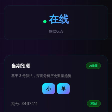
在线
数据状态
当期预测
AI推荐
基于 3 号算法，深度分析历史数据趋势
小
单
期号: 3467411
算法3